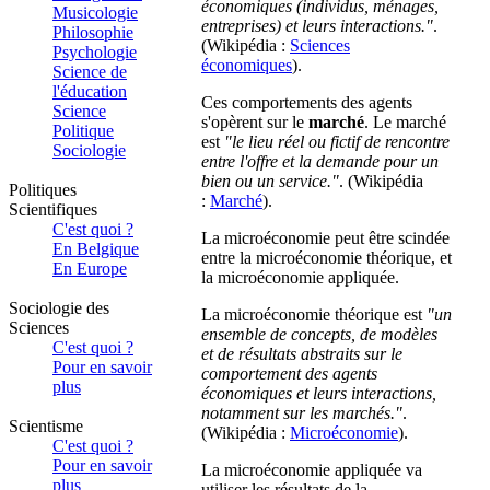
économiques (individus, ménages,
Musicologie
entreprises) et leurs interactions."
.
Philosophie
(Wikipédia :
Sciences
Psychologie
économiques
).
Science de
l'éducation
Ces comportements des agents
Science
s'opèrent sur le
marché
. Le marché
Politique
est
"le lieu réel ou fictif de rencontre
Sociologie
entre l'offre et la demande pour un
bien ou un service."
. (Wikipédia
Politiques
:
Marché
).
Scientifiques
C'est quoi ?
La microéconomie peut être scindée
En Belgique
entre la microéconomie théorique, et
En Europe
la microéconomie appliquée.
Sociologie des
La microéconomie théorique est
"un
Sciences
ensemble de concepts, de modèles
C'est quoi ?
et de résultats abstraits sur le
Pour en savoir
comportement des agents
plus
économiques et leurs interactions,
notamment sur les marchés."
.
Scientisme
(Wikipédia :
Microéconomie
).
C'est quoi ?
Pour en savoir
La microéconomie appliquée va
plus
utiliser les résultats de la