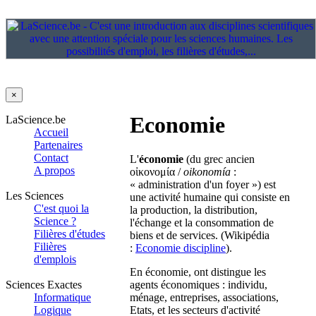
×
Economie
LaScience.be
Accueil
Partenaires
Contact
L'
économie
(du grec ancien
A propos
οἰκονομία
/
oikonomía
:
« administration d'un foyer ») est
Les Sciences
une activité humaine qui consiste en
C'est quoi la
la production, la distribution,
Science ?
l'échange et la consommation de
Filières d'études
biens et de services. (Wikipédia
Filières
:
Economie discipline
).
d'emplois
En économie, ont distingue les
Sciences Exactes
agents économiques : individu,
Informatique
ménage, entreprises, associations,
Logique
Etats, et les secteurs d'activité