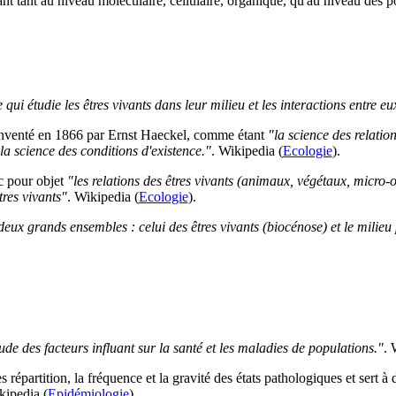
ant tant au niveau moléculaire, cellulaire, organique, qu'au niveau des 
 qui étudie les êtres vivants dans leur milieu et les interactions entre eu
 inventé en 1866 par Ernst Haeckel, comme étant
"la science des relatio
 la science des conditions d'existence."
. Wikipedia (
Ecologie
).
c pour objet
"les relations des êtres vivants (animaux, végétaux, micro-o
tres vivants"
. Wikipedia (
Ecologie
).
deux grands ensembles : celui des êtres vivants (biocénose) et le milieu 
tude des facteurs influant sur la santé et les maladies de populations."
. 
 répartition, la fréquence et la gravité des états pathologiques et sert à
kipedia (
Epidémiologie
).