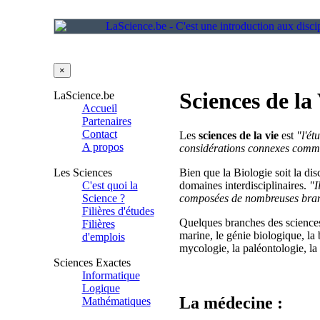
×
Sciences de la
LaScience.be
Accueil
Partenaires
Contact
Les
sciences de la vie
est
"l'ét
A propos
considérations connexes comme
Les Sciences
Bien que la Biologie soit la di
C'est quoi la
domaines interdisciplinaires.
"I
Science ?
composées de nombreuses branc
Filières d'études
Quelques branches des sciences d
Filières
marine, le génie biologique, la 
d'emplois
mycologie, la paléontologie, la 
Sciences Exactes
Informatique
Logique
La médecine :
Mathématiques