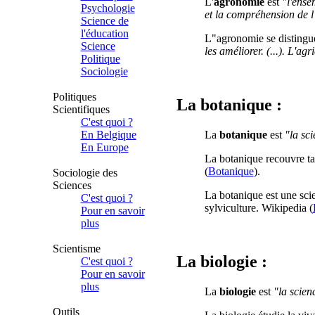
L'
agronomie
est
"l'ense
Psychologie
et la compréhension de l'
Science de
l'éducation
L"agronomie se distingue
Science
les améliorer. (...). L'agr
Politique
Sociologie
Politiques
La botanique :
Scientifiques
C'est quoi ?
La
botanique
est
"la sc
En Belgique
En Europe
La botanique recouvre tan
(
Botanique
).
Sociologie des
Sciences
La botanique est une scie
C'est quoi ?
sylviculture. Wikipedia (
Pour en savoir
plus
Scientisme
La biologie :
C'est quoi ?
Pour en savoir
plus
La
biologie
est
"la scien
Outils