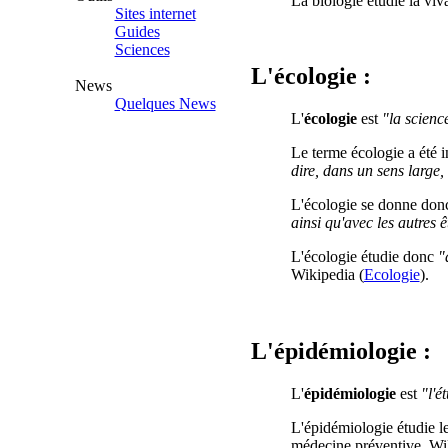
La biologie étudie la viv
Sites internet
Guides
Sciences
L'écologie :
News
Quelques News
L'
écologie
est
"la science
Le terme écologie a été
dire, dans un sens large,
L'écologie se donne don
ainsi qu'avec les autres ê
L'écologie étudie donc
"
Wikipedia (
Ecologie
).
L'épidémiologie :
L'
épidémiologie
est
"l'é
L'épidémiologie étudie les
médecine préventive. Wi