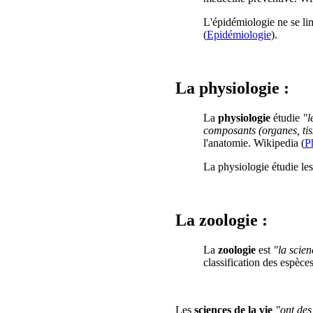
L'épidémiologie ne se li
(
Epidémiologie
).
La physiologie :
La
physiologie
étudie
"l
composants (organes, tissu
l'anatomie. Wikipedia (
P
La physiologie étudie les
La zoologie :
La
zoologie
est
"la scien
classification des espèce
Les
sciences de la vie
"ont des