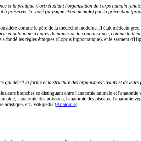
ence et la pratique (l'art) étudiant l'organisation du corps humain (a
nt à préserver la santé (physique et/ou mentale) par la prévention (prop
onsidéré comme le père de la médecine moderne. Il était médecin grec, p
ncte et autonome d'autres domaines de la connaissance, comme la théurg
e a fondé les règles éthiques (Coprus hippocratique), et le serment d'Hip
ce qui décrit la forme et la structure des organismes vivants et de leurs 
lusieurs branches se distinguant entre l'anatomie animale et l'anatomie
humaine, l'anatomie des poissons, l'anatomie des oiseaux, l'anatomie vé
 artistique, etc. Wikipedia (
Anatomie
).