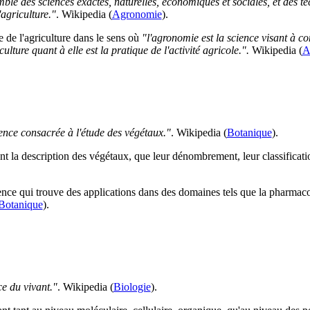
mble des sciences exactes, naturelles, économiques et sociales, et des te
agriculture."
. Wikipedia (
Agronomie
).
 de l'agriculture dans le sens où
"l'agronomie est la science visant à c
iculture quant à elle est la pratique de l'activité agricole.".
Wikipedia (
A
ience consacrée à l'étude des végétaux."
.
Wikipedia (
Botanique
).
t la description des végétaux, que leur dénombrement, leur classificati
nce qui trouve des applications dans des domaines tels que la pharmacolog
Botanique
).
ce du vivant."
. Wikipedia (
Biologie
).