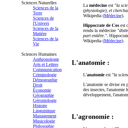
Sciences Naturelles
La
médecine
est
"la sci
Sciences de la
(physiologie), et chercha
Terre
Wikipedia (
Médecine
).
Sciences de
l'Univers
Hippocrate de Cos
est c
Sciences de la
rendu la médecine
"disti
Matiére
part entière."
. Hippocrat
Sciences de la
Wikipedia (
Médecine
).
Vie
Sciences Humaines
Anthropologie
L'anatomie :
Arts et Lettres
Communication
Criminologie
L'
anatomie
est
"la scien
Démographie
L'anatomie se divise en p
Droit
des insectes, l'anatomie 
Économie
développement, l'anatomie
Géographie
Gérontologie
Histoire
Linguistique
L'agronomie :
Management
Musicologie
Philosophie